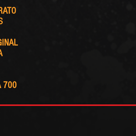
RATO
S
GINAL
A
A 700