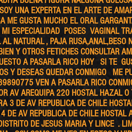
ADITA BUENA FIGURA NALGONA GOLOSA
SOY UNA EXPERTA EN EL ARTE DE AM
A ME GUSTA MUCHO EL ORAL GARGANT
 MI ESPECIALIDAD POSES VAGINAL TR
 AL NATURAL , PAJA RUSA,ANAL,BESO 
BIEN Y OTROS FETICHES CONSULTAR A
UESTO A PASARLA RICO HOY SI TE GU
EOS Y DESEAS QUEDAR CONMIGO ME P
89890775 VEN A PASARLA RICO CONM
OR AV AREQUIPA 220 HOSTAL HAZAL O
A 3 DE AV REPUBLICA DE CHILE HOST
4 DE AV REPUBLICA DE CHILE HOSTAL 
DISTRITO DE JESUS MARIA Y LINCE . LI