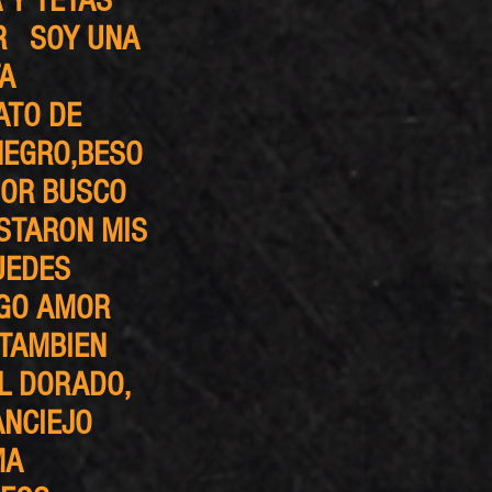
 Y TETAS
AR SOY UNA
A
ATO DE
NEGRO,BESO
MOR BUSCO
STARON MIS
UEDES
IGO AMOR
 TAMBIEN
AL DORADO,
ANCIEJO
MA