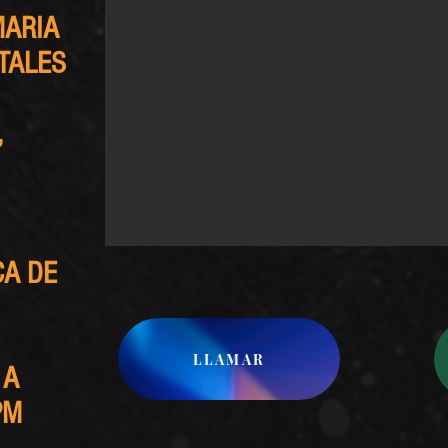
MARIA
TALES
,
CA DE
LLAMAR
 A
PM