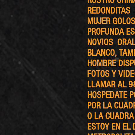
ROSTRO CHIN
REDONDITAS 
MUJER GOLOS
PROFUNDA ES
NOVIOS ORAL
BLANCO, TAM
HOMBRE DISP
FOTOS Y VID
LLAMAR AL 9
HOSPEDATE P
POR LA CUADR
O LA CUADRA 
ESTOY EN EL 